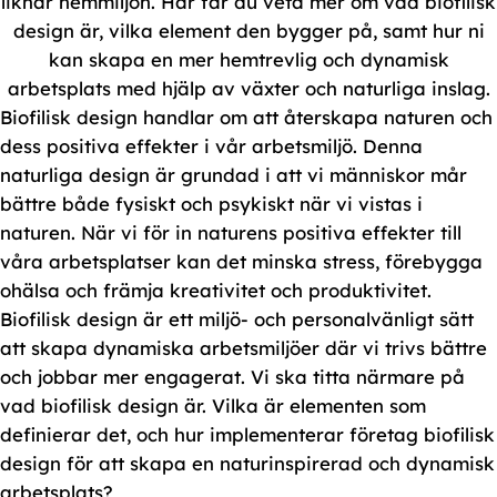
liknar hemmiljön. Här får du veta mer om vad biofilisk
design är, vilka element den bygger på, samt hur ni
kan skapa en mer hemtrevlig och dynamisk
arbetsplats med hjälp av växter och naturliga inslag.
Biofilisk design handlar om att återskapa naturen och
dess positiva effekter i vår arbetsmiljö. Denna
naturliga design är grundad i att vi människor mår
bättre både fysiskt och psykiskt när vi vistas i
naturen. När vi för in naturens positiva effekter till
våra arbetsplatser kan det minska stress, förebygga
ohälsa och främja kreativitet och produktivitet.
Biofilisk design är ett miljö- och personalvänligt sätt
att skapa dynamiska arbetsmiljöer där vi trivs bättre
och jobbar mer engagerat. Vi ska titta närmare på
vad biofilisk design är. Vilka är elementen som
definierar det, och hur implementerar företag biofilisk
design för att skapa en naturinspirerad och dynamisk
arbetsplats?