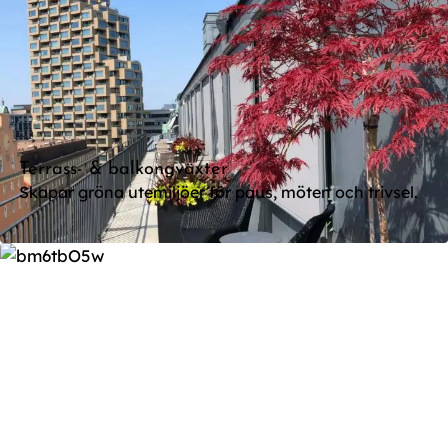
Terrass- & balkongväxter
Skapar gröna utemiljöer för paus, möten och trivsel.