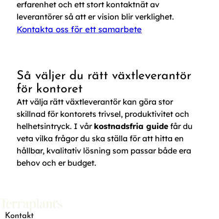
📩 Hör av er detta låter som något som skulle passa
erfarenhet och ett stort kontaktnät av
Det är också ett bra exempel på varför växtvalet
ert kontor 🌿
leverantörer så att er vision blir verklighet.
spelar roll. Rätt växt på rätt plats skapar bättre
Det är den typen av lösningar vi jobbar med. Inte
Kontakta oss för ett samarbete
förutsättningar för en grönare och mer levande miljö
bara växter, utan växter på rätt plats.
#terraplants #veckansväxt #aspnidiumnidus
över tid. 🌿
#kontorsväxter
18
0
📩 Hör av er om ni vill ha hjälp med er miljö.
12
0
16
0
Så väljer du rätt växtleverantör
för kontoret
Att välja rätt växtleverantör kan göra stor
skillnad för kontorets trivsel, produktivitet och
helhetsintryck. I vår
kostnadsfria guide
får du
veta vilka frågor du ska ställa för att hitta en
hållbar, kvalitativ lösning som passar både era
behov och er budget.
Kontakt