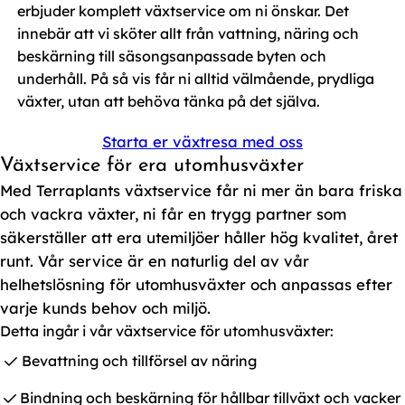
erbjuder komplett växtservice om ni önskar. Det
innebär att vi sköter allt från vattning, näring och
beskärning till säsongsanpassade byten och
underhåll. På så vis får ni alltid välmående, prydliga
växter, utan att behöva tänka på det själva.
Starta er växtresa med oss
Växtservice för era utomhusväxter
Med Terraplants växtservice får ni mer än bara friska
och vackra växter, ni får en trygg partner som
säkerställer att era utemiljöer håller hög kvalitet, året
runt. Vår service är en naturlig del av vår
helhetslösning för utomhusväxter och anpassas efter
varje kunds behov och miljö.
Detta ingår i vår växtservice för utomhusväxter:
Bevattning och tillförsel av näring
Bindning och beskärning för hållbar tillväxt och vacker