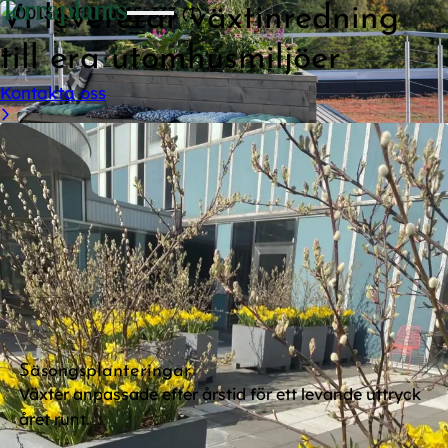
Vi levererar
växtinredning
till era
utomhusmiljöer
Kontakta oss
Säsongsplanteringar
Växter anpassade efter årstid för ett levande uttryck
året runt.