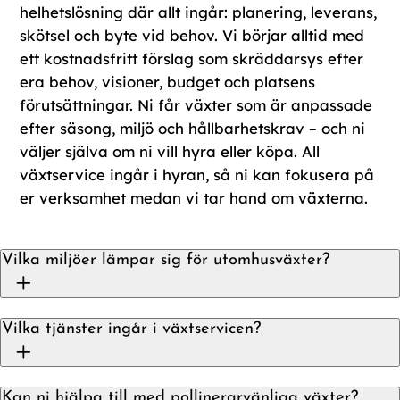
helhetslösning där allt ingår: planering, leverans,
skötsel och byte vid behov. Vi börjar alltid med
ett kostnadsfritt förslag som skräddarsys efter
era behov, visioner, budget och platsens
förutsättningar. Ni får växter som är anpassade
efter säsong, miljö och hållbarhetskrav – och ni
väljer själva om ni vill hyra eller köpa. All
växtservice ingår i hyran, så ni kan fokusera på
er verksamhet medan vi tar hand om växterna.
Vilka miljöer lämpar sig för utomhusväxter?
Vi hjälper företag att skapa grönare miljöer på
Vilka tjänster ingår i växtservicen?
en mängd olika platser – till exempel vid entréer,
på takterrasser, innergårdar och i offentliga
Vår växtservice är en viktig del av vårt
miljöer. Växterna kan placeras i stora eller små
Kan ni hjälpa till med pollinerarvänliga växter?