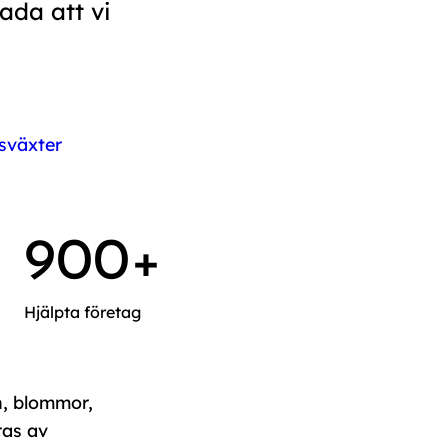
ada att vi
sväxter
900+
Hjälpta företag
n, blommor,
ras av