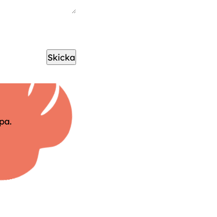
Skicka
pa.