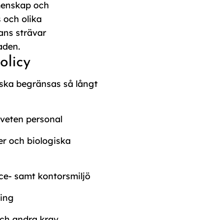
emenskap och
 och olika
ans strävar
aden.
olicy
 ska begränsas så långt
dveten personal
er och biologiska
ice- samt kontorsmiljö
ring
 och andra krav