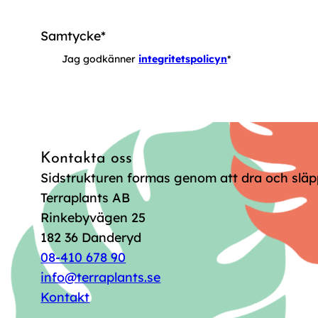
Samtycke
*
Jag godkänner
integritetspolicyn
*
Kontakta oss
Sidstrukturen formas genom att dra och släp
Terraplants AB
Rinkebyvägen 25
182 36 Danderyd
08-410 678 90
info@terraplants.se
Kontakt