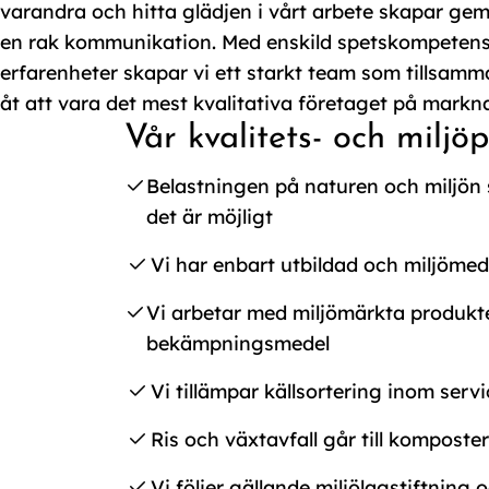
varandra och hitta glädjen i vårt arbete skapar g
en rak kommunikation. Med enskild spetskompetens
erfarenheter skapar vi ett starkt team som tillsamm
åt att vara det mest kvalitativa företaget på markn
Vår kvalitets- och miljöp
Belastningen på naturen och miljön
det är möjligt
Vi har enbart utbildad och miljöme
Vi arbetar med miljömärkta produkt
bekämpningsmedel
Vi tillämpar källsortering inom serv
Ris och växtavfall går till komposte
Vi följer gällande miljölagstiftning