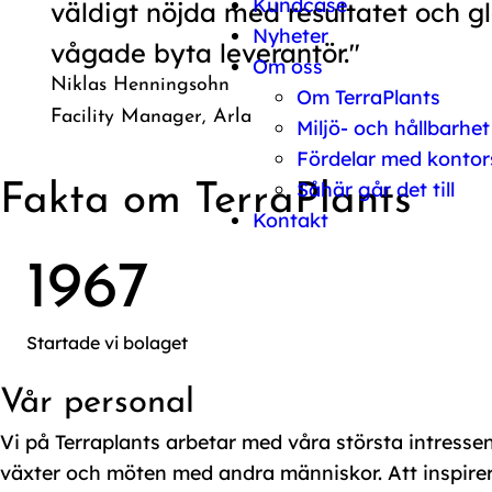
Kundcase
väldigt nöjda med resultatet och gl
Nyheter
vågade byta leverantör."
Om oss
Niklas Henningsohn
Om TerraPlants
Facility Manager, Arla
Miljö- och hållbarhet
Fördelar med kontor
Såhär går det till
Fakta om TerraPlants
Kontakt
1967
Startade vi bolaget
Vår personal
Vi på Terraplants arbetar med våra största intresse
växter och möten med andra människor. Att inspire