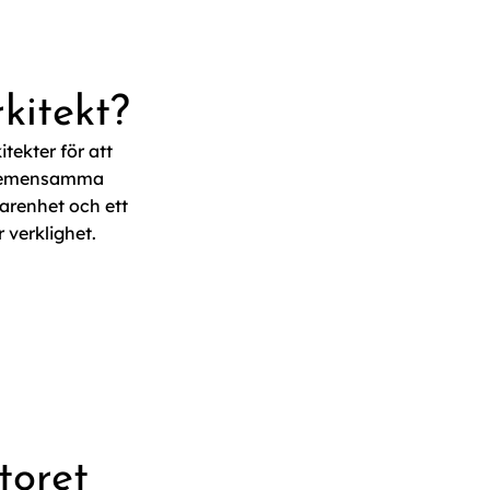
rkitekt?
tekter för att
a gemensamma
farenhet och ett
r verklighet.
toret