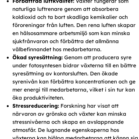
Förbättrad luftkvalitet:
Växter fungerar som
naturliga luftrenare genom att absorbera
koldioxid och ta bort skadliga kemikalier och
föroreningar från luften. Den rena luften skapar
en hälsosammare arbetsmiljö som kan minska
sjukfrånvaron och förbättra det allmänna
välbefinnandet hos medarbetarna.
Ökad syresättning:
Genom att producera syre
under fotosyntesen bidrar växterna till en bättre
syresättning av kontorsluften. Den ökade
syrenivån kan förbättra koncentrationen och ge
mer energi till medarbetarna, vilket i sin tur kan
öka produktiviteten.
Stressreducering:
Forskning har visat att
närvaron av grönska och växter kan minska
stressnivåerna och skapa en avslappnande
atmosfär. De lugnande egenskaperna hos
växterna kan hjälpa medarbetarna att känna sig