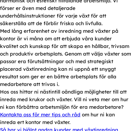
harmonisk och estetiskt tilltalande arbetsmiljö. Vi
förser er även med detaljerade
underhållsinstruktioner för varje växt för att
säkerställa att de förblir friska och livfulla.
Med lång erfarenhet av inredning med växter på
kontor är vi måna om att erbjuda våra kunder
kvalitet och kunskap för att skapa en hållbar, trivsam
och produktiv arbetsplats. Genom att välja växter som
passar era förutsättningar och med strategiskt
placerad växtinredning kan ni uppnå ett snyggt
resultat som ger er en bättre arbetsplats för alla
medarbetare att trivas i.
Hos oss hittar ni nästintill oändliga möjligheter till att
inreda med krukor och växter. Vill ni veta mer om hur
ni kan förbättra arbetsmiljön för era medarbetare?
Kontakta oss för mer tips och råd
om hur ni kan
inreda ert kontor med växter.
Så har vi hjälpt andra kunder med växtinredning