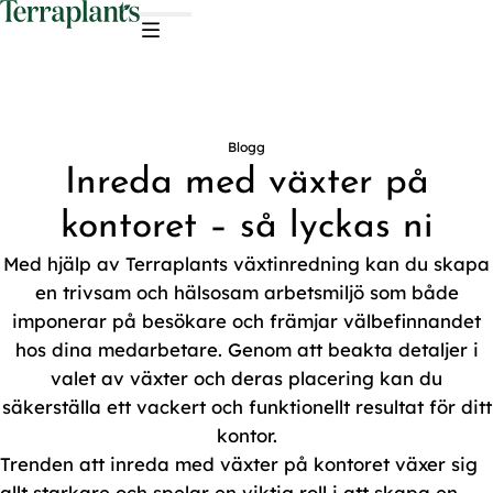
Hoppa till innehåll
Blogg
Inreda med växter på
kontoret – så lyckas ni
Med hjälp av Terraplants växtinredning kan du skapa
en trivsam och hälsosam arbetsmiljö som både
imponerar på besökare och främjar välbefinnandet
hos dina medarbetare. Genom att beakta detaljer i
valet av växter och deras placering kan du
säkerställa ett vackert och funktionellt resultat för ditt
kontor.
Trenden att inreda med växter på kontoret växer sig
allt starkare och spelar en viktig roll i att skapa en