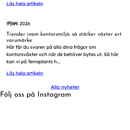
Läs hela artikeln
Blogg
5 jun. 2026
Trender inom kontorsmiljö: så stärker växter ert
varumärke
Här får du svaren på alla dina frågor om
kontorsväxter och när de behöver bytas ut. Så här
kan vi på Terraplants h...
Läs hela artikeln
Alla nyheter
Följ oss på Instagram
Asplenium Nidus - En av de mer eleganta valen för
📍Electrolux Groups kontor i Stockholm.
kontorsmiljöer där man vill ha grönska som smälter in