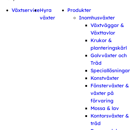
Växtservice
Hyra
Produkter
växter
Inomhusväxter
Växtväggar &
Växttavlor
Krukor &
planteringskärl
Golvväxter och
Träd
Speciallösningar
Konstväxter
Fönsterväxter &
växter på
förvaring
Mossa & lav
Kontorsväxter &
träd