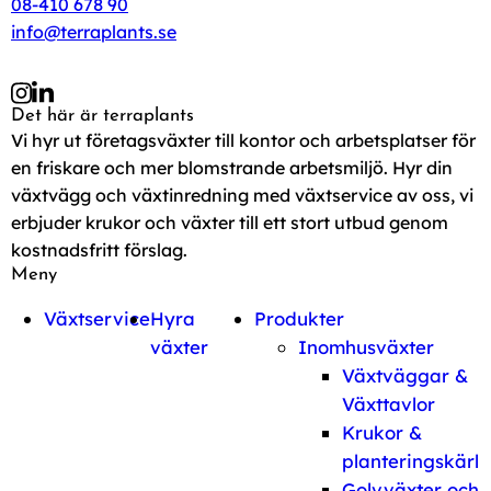
08-410 678 90
info@terraplants.se
Det här är terraplants
Vi hyr ut företagsväxter till kontor och arbetsplatser för
en friskare och mer blomstrande arbetsmiljö. Hyr din
växtvägg och växtinredning med växtservice av oss, vi
erbjuder krukor och växter till ett stort utbud genom
kostnadsfritt förslag.
Meny
Växtservice
Hyra
Produkter
växter
Inomhusväxter
Växtväggar &
Växttavlor
Krukor &
planteringskärl
Golvväxter och