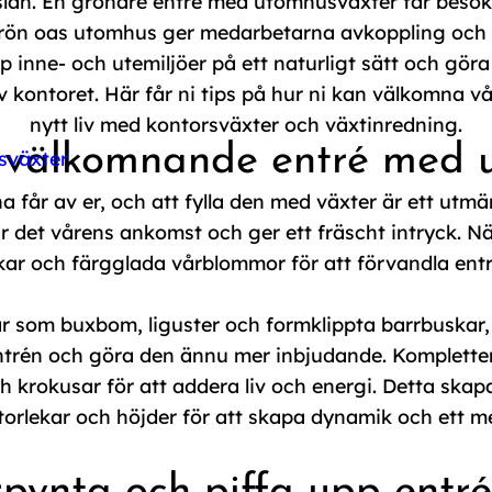
lan. En grönare entré med utomhusväxter får besök
ön oas utomhus ger medarbetarna avkoppling och n
p inne- och utemiljöer på ett naturligt sätt och göra
 kontoret. Här får ni tips på hur ni kan välkomna vå
nytt liv med kontorsväxter och växtinredning.
 välkomnande entré med 
sväxter
a får av er, och att fylla den med växter är ett utm
 det vårens ankomst och ger ett fräscht intryck. När
ar och färgglada vårblommor för att förvandla entrén
 som buxbom, liguster och formklippta barrbuskar, s
ntrén och göra den ännu mer inbjudande. Komplett
h krokusar för att addera liv och energi. Detta skap
storlekar och höjder för att skapa dynamik och ett m