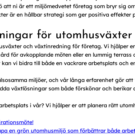
 att ni är ett miljömedvetet företag som bryr sig 
er är en hållbar strategi som ger positiva effekter
sningar för utomhusväxter 
sväxter och växtinredning för företag. Vi hjälper er
rgård för avkopplande möten eller en lummig terrass
n vi bidra till både en vackrare arbetsplats och en
sosamma miljöer, och vår långa erfarenhet gör att v
sydda växtlösningar som både förskönar och berikar
arbetsplats i vår? Vi hjälper er att planera rätt uto
irationsmöte!
apa en grön utomhusmiljö som förbättrar både arbetsm