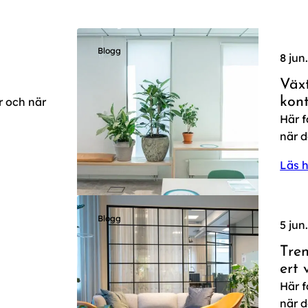
Blogg
8 jun
Väx
r och när
kon
Här f
när d
Läs h
Blogg
5 jun
Tren
ert
Här f
när d