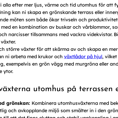
i alla efter mer ljus, värme och tid utomhus för att 
ing kan ni skapa en grönskande terrass eller inner
ande möten som både ökar trivseln och produktivitet
 med en kombination av buskar och vårblommor, som
 och narcisser tillsammans med vackra videkvistar. B
 växter.
och större växter för att skärma av och skapa en me
 kan ni arbeta med krukor och
växtlådor på hjul
, vilke
g, exempelvis en grön vägg med murgröna eller andra
 ytor.
 växterna utomhus på terrassen e
ed grönskan:
Kombinera utomhusväxterna med bekv
etlig och avkopplande miljö som smälter in i den gr
e till att det finns eluttag och stabil uppkoppling i an