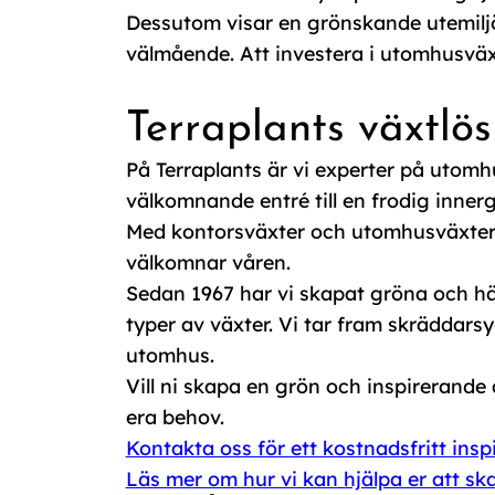
Dessutom visar en grönskande utemiljö
välmående. Att investera i utomhusväxt
Terraplants växtlö
På Terraplants är vi experter på utomhu
välkomnande entré till en frodig inne
Med kontorsväxter och utomhusväxter ka
välkomnar våren.
Sedan 1967 har vi skapat gröna och häl
typer av växter. Vi tar fram skräddar
utomhus.
Vill ni skapa en grön och inspirerande 
era behov.
Kontakta oss för ett kostnadsfritt insp
Läs mer om hur vi kan hjälpa er att sk