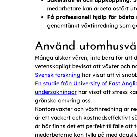
medarbetare kan arbeta ostört utom
Få professionell hjälp för bästa 
genomtänkt växtinredning som ger
Använd utomhusväxt
Många älskar våren, inte bara för att 
vetenskapligt bevisat att växter och na
Svensk forskning
har visat att vi snabb
En studie från University of East Angli
undersökningar
har visat att stress k
grönska omkring oss.
Kontorsväxter och växtinredning är red
är ett vackert och kostnadseffektivt sä
är här finns det ett perfekt tillfälle 
medarbetarna kan fylla på med dagslju