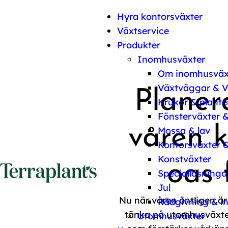
Hoppa till innehåll
Hyra kontorsväxter
Växtservice
Produkter
Inomhusväxter
Om inomhusväx
Växtväggar & V
Planer
Krukor & plante
Fönsterväxter &
våren 
Mossa & lav
Kontorsväxter &
Konstväxter
oas 
Speciallösninga
Jul
Nu när våren äntligen är
Rådgivning & in
tänka på utomhusväxter
Utomhusväxter