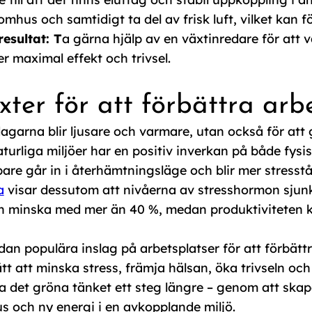
hus och samtidigt ta del av frisk luft, vilket kan fö
resultat: T
a gärna hjälp av en växtinredare för att 
 maximal effekt och trivsel.
er för att förbättra arbe
dagarna blir ljusare och varmare, utan också för att 
turliga miljöer har en positiv inverkan på både fysi
are går in i återhämtningsläge och blir mer stresståli
a
visar dessutom att nivåerna av stresshormon sjunk
an minska med mer än 40 %, medan produktiviteten k
an populära inslag på arbetsplatser för att förbättr
tt att minska stress, främja hälsan, öka trivseln oc
att ta det gröna tänket ett steg längre – genom att sk
s och ny energi i en avkopplande miljö.