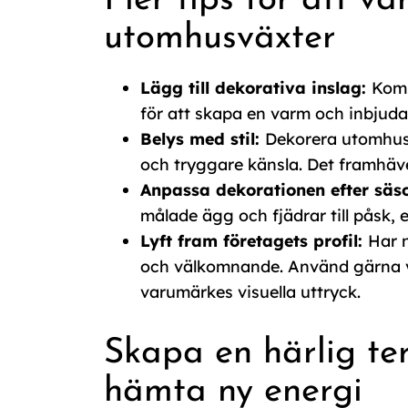
Fler tips för att v
utomhusväxter
Lägg till dekorativa inslag:
Komp
för att skapa en varm och inbjud
Belys med stil:
Dekorera utomhusv
och tryggare känsla. Det framhäver
Anpassa dekorationen efter säs
målade ägg och fjädrar till påsk, 
Lyft fram företagets profil:
Har 
och välkomnande. Använd gärna väx
varumärkes visuella uttryck.
Skapa en härlig te
hämta ny energi