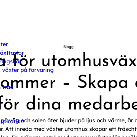
ter
Blogg
äxttavlor
a för utomhusväx
ringskärl
 växter på förvaring
kommer – Skapa 
 träd
för dina medarb
r
 på väg och solen åter bjuder på ljus och värme, är d
spiration
. Att inreda med växter utomhus skapar ett fräscht