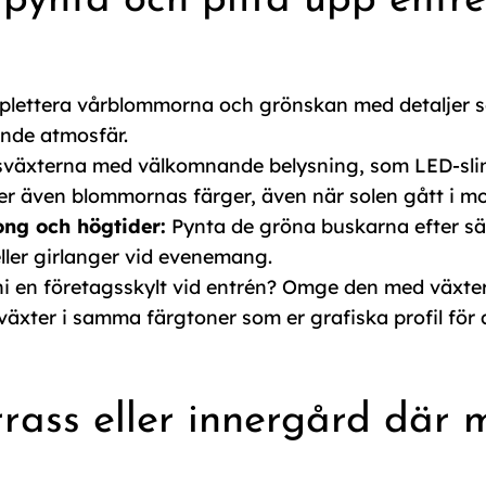
årpynta och piffa upp ent
lettera vårblommorna och grönskan med detaljer so
ande atmosfär.
äxterna med välkomnande belysning, som LED-slingo
 även blommornas färger, även när solen gått i moln 
ong och högtider:
Pynta de gröna buskarna efter särsk
eller girlanger vid evenemang.
ni en företagsskylt vid entrén? Omge den med växter
ter i samma färgtoner som er grafiska profil för att
rrass eller innergård där