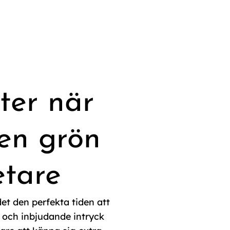
ter när
en grön
etare
et den perfekta tiden att
 och inbjudande intryck