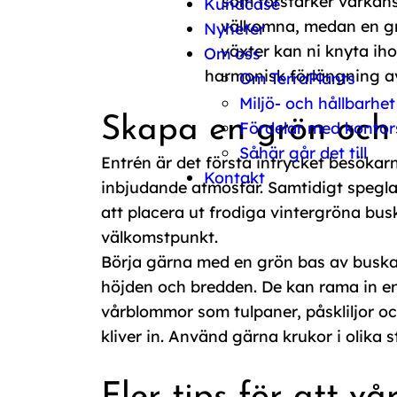
som förstärker vårkäns
Kundcase
välkomna, medan en gr
Nyheter
växter kan ni knyta iho
Om oss
harmonisk förlängning av
Om TerraPlants
Miljö- och hållbarhet
Skapa en grön och
Fördelar med kontor
Såhär går det till
Entrén är det första intrycket besökarn
Kontakt
inbjudande atmosfär. Samtidigt speglar
att placera ut frodiga vintergröna busk
välkomstpunkt.
Börja gärna med en grön bas av buskar
höjden och bredden. De kan rama in e
vårblommor som tulpaner, påskliljor oc
kliver in. Använd gärna krukor i olika 