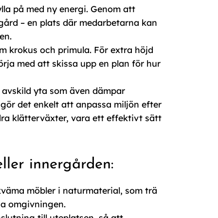
fylla på med ny energi. Genom att
gård – en plats där medarbetarna kan
en.
 krokus och primula. För extra höjd
örja med att skissa upp en plan för hur
r avskild yta som även dämpar
t gör det enkelt att anpassa miljön efter
 klätterväxter, vara ett effektivt sätt
ller innergården:
äma möbler i naturmaterial, som trä
öna omgivningen.
slutning till uteplatsen, så att