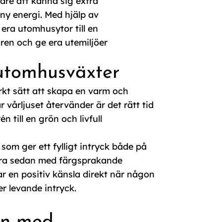
are att känna sig extra
y energi. Med hjälp av
 era utomhusytor till en
ren och ge era utemiljöer
utomhusväxter
ärkt sätt att skapa en varm och
 vårljuset återvänder är det rätt tid
 till en grön och livfull
om ger ett fylligt intryck både på
era sedan med färgsprakande
ar en positiv känsla direkt när någon
er levande intryck.