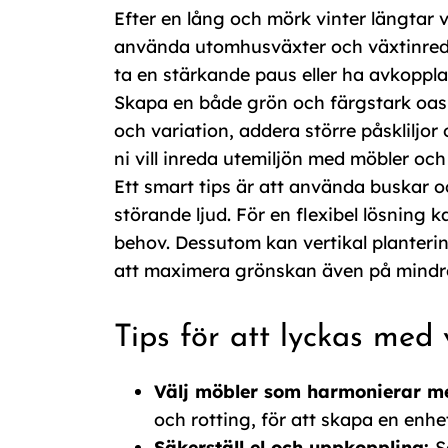
Efter en lång och mörk vinter längtar v
använda utomhusväxter och växtinredn
ta en stärkande paus eller ha avkoppl
Skapa en både grön och färgstark oas
och variation, addera större påskliljor
ni vill inreda utemiljön med möbler och
Ett smart tips är att använda buskar 
störande ljud. För en flexibel lösning
behov. Dessutom kan vertikal planterin
att maximera grönskan även på mindre
Tips för att lyckas med
Välj möbler som harmonierar m
och rotting, för att skapa en enh
Säkerställ el och uppkoppling:
S