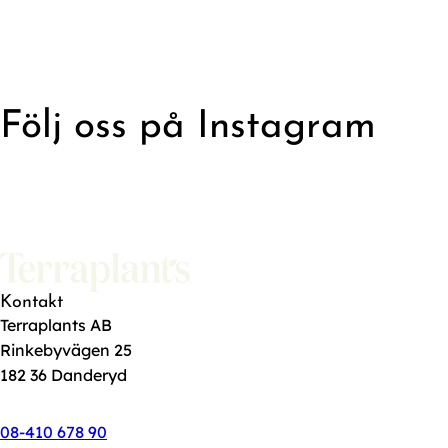
Följ oss på Instagram
Asplenium Nidus - En av de mer
📍Elect
eleganta valen för kontorsmiljöer
Kontakt
där man vill ha grönska som
Terraplants AB
smälter in snarare än tar över.
En hyllväg
Rinkebyvägen 25
av rumm
182 36 Danderyd
Den passar bäst i halvljusa rum med
landskap
jämn luftfuktighet: ett fikarum, ett
08-410 678 90