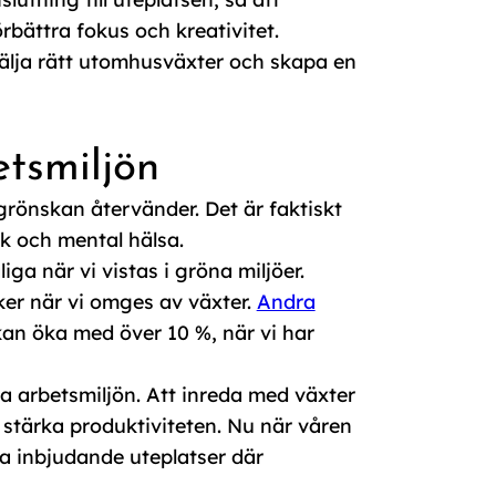
rbättra fokus och kreativitet.
välja rätt utomhusväxter och skapa en
tsmiljön
grönskan återvänder. Det är faktiskt
sk och mental hälsa.
ga när vi vistas i gröna miljöer.
er när vi omges av växter.
Andra
an öka med över 10 %, när vi har
a arbetsmiljön. Att inreda med växter
h stärka produktiviteten. Nu när våren
apa inbjudande uteplatser där