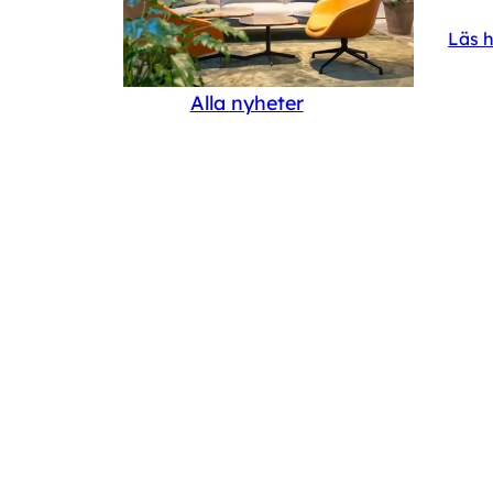
Läs h
Alla nyheter
rolux Groups kontor i
Ficus Alii: den höga vä
Stockholm.
lätta, hängande lövverke
våra bästa val när man 
g med växter som delar
och karaktär utan att 
et och gör ett öppet
mycket plats. Den sm
 omedelbart varmare.
och luftigare kronan gö
och rummet fortfarand